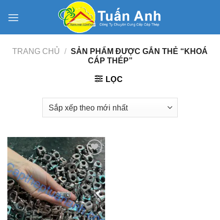
Skip
to
content
TRANG CHỦ
/
SẢN PHẨM ĐƯỢC GẮN THẺ “KHOÁ
CÁP THÉP”
LỌC
Add to
Wishlist