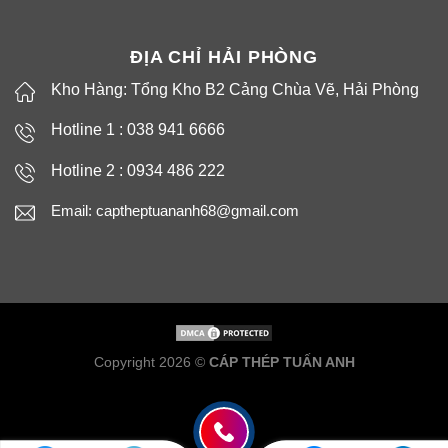
ĐỊA CHỈ HẢI PHÒNG
Kho Hàng: Tổng Kho B2 Cảng Chùa Vẽ, Hải Phòng
Hotline 1 : 038 941 6666
Hotline 2 : 0934 486 222
Email: captheptuananh68@gmail.com
Copyright 2026 ©
CÁP THÉP TUẤN ANH