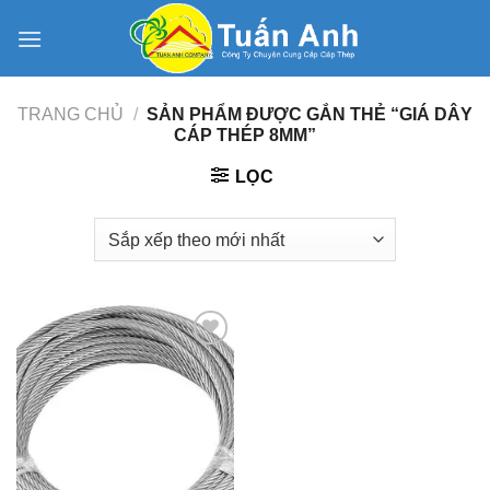
Skip
to
content
TRANG CHỦ
/
SẢN PHẨM ĐƯỢC GẮN THẺ “GIÁ DÂY
CÁP THÉP 8MM”
LỌC
Add to
Wishlist