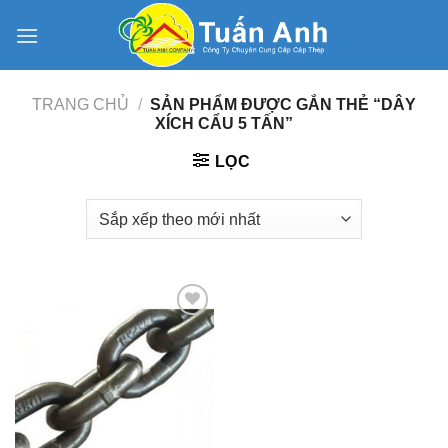
Skip
to
content
TRANG CHỦ
/
SẢN PHẨM ĐƯỢC GẮN THẺ “DÂY
XÍCH CẨU 5 TẤN”
LỌC
Add to
Wishlist