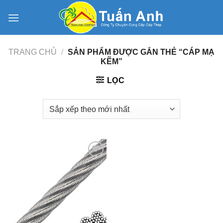
Skip
to
content
TRANG CHỦ
/
SẢN PHẨM ĐƯỢC GẮN THẺ “CÁP MẠ
KẼM”
LỌC
Add to
Wishlist