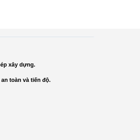
hép xây dựng.
an toàn và tiến độ.
"
Cáp thép Tuấn Anh
có bộ máy linh hoạt
cộng với nền tảng
vững chắc để nghiên