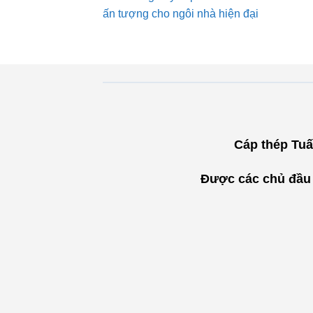
ấn tượng cho ngôi nhà hiện đại
Cáp thép Tuấ
Được các chủ đầu t
"
Đội ngũ nhân sự của
Cáp Thép Tuấn Anh
trẻ trung, nhiệt tình tư
vấn khách hàng chi