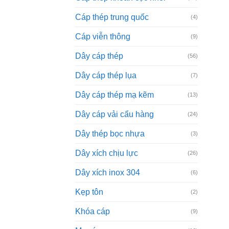
Cáp thép trung quốc
(4)
Cáp viễn thông
(9)
Dây cáp thép
(56)
Dây cáp thép lụa
(7)
Dây cáp thép mạ kẽm
(13)
Dây cáp vải cẩu hàng
(24)
Dây thép bọc nhựa
(3)
Dây xích chịu lực
(26)
Dây xích inox 304
(6)
Kẹp tôn
(2)
Khóa cáp
(9)