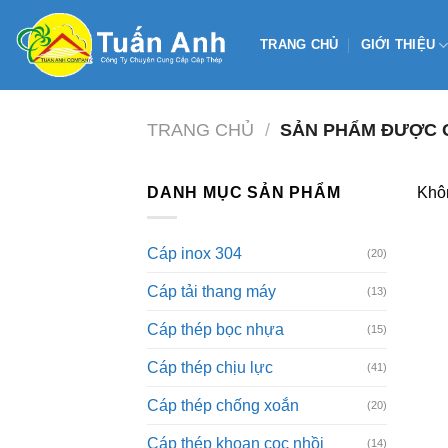
Skip
to
TRANG CHỦ
GIỚI THIỆU
content
TRANG CHỦ
/
SẢN PHẨM ĐƯỢC G
DANH MỤC SẢN PHẨM
Khôn
Cáp inox 304
(20)
Cáp tải thang máy
(13)
Cáp thép bọc nhựa
(15)
Cáp thép chịu lực
(41)
Cáp thép chống xoắn
(20)
Cáp thép khoan cọc nhồi
(14)