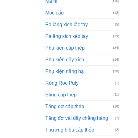
Ma ní
(16)
Móc cẩu
(12)
Pa lăng xích lắc tay
(5)
Palăng xích kéo tay
(19)
Phụ kiện cáp thép
(34)
Phụ kiện dây xích
(14)
Phụ kiện nâng hạ
(20)
Ròng Rọc Puly
(1)
Sling cáp thép
(11)
Tăng đơ cáp thép
(16)
Tăng đơ vải dây chằng hàng
(7)
Thương hiệu cáp thép
(2)