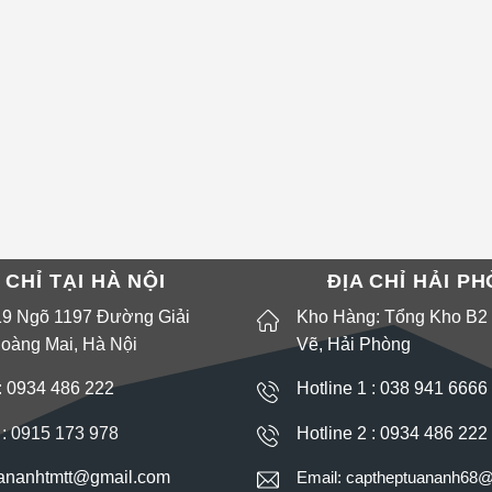
 CHỈ TẠI HÀ NỘI
ĐỊA CHỈ HẢI P
19 Ngõ 1197 Đường Giải
Kho Hàng: Tổng Kho B2
oàng Mai, Hà Nội
Vẽ, Hải Phòng
1: 0934 486 222
Hotline 1 : 038 941 6666
 :
0915 173 978
Hotline 2 : 0934 486 222
uananhtmtt@gmail.com
Email: captheptuananh68