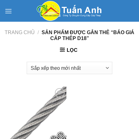
Skip
to
content
TRANG CHỦ
/
SẢN PHẨM ĐƯỢC GẮN THẺ “BÁO GIÁ
CÁP THÉP D18”
LỌC
Add to
Wishlist