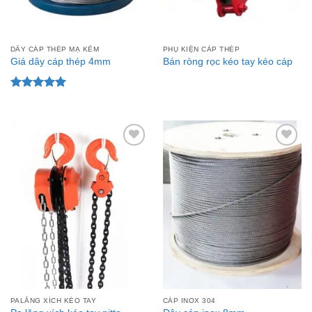
DÂY CÁP THÉP MẠ KẼM
PHỤ KIỆN CÁP THÉP
Giá dây cáp thép 4mm
Bán ròng rọc kéo tay kéo cáp
Được xếp
hạng
5.00
5 sao
Add to
Add to
Wishlist
Wishlist
PALĂNG XÍCH KÉO TAY
CÁP INOX 304