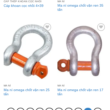
CÁP THÉP KHOAN CỌC NHỒI
MA NÍ
Ma ní omega chốt vặn ren 35
Cáp khoan cọc nhồi 4×39
tấn
Add to
Add to
Wishlist
Wishlist
MA NÍ
MA NÍ
Ma ní omega chốt vặn ren 25
Ma ní omega chốt vặn ren 17
tấn
tấn