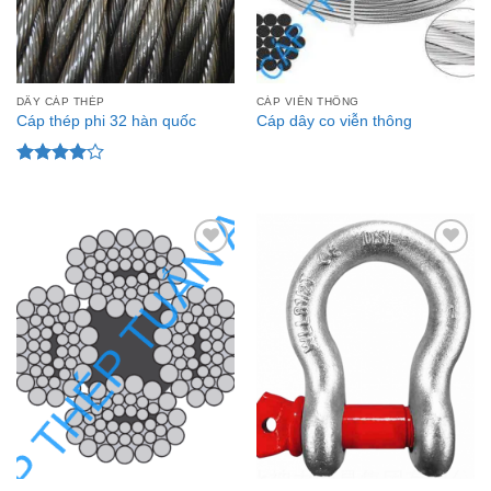
DÂY CÁP THÉP
CÁP VIỄN THÔNG
Cáp thép phi 32 hàn quốc
Cáp dây co viễn thông
Được
xếp hạng
4.00
5
sao
Add to
Add to
Wishlist
Wishlist