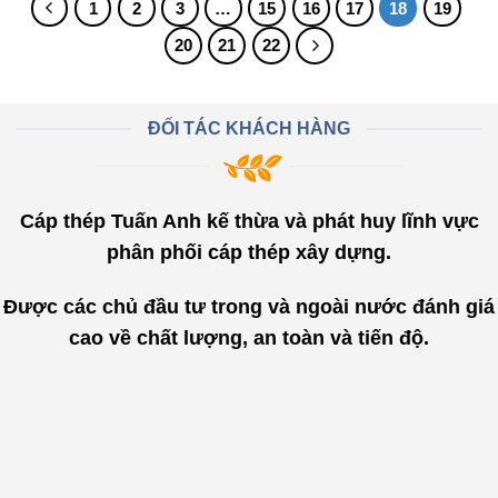
1
2
3
…
15
16
17
18
19
20
21
22
ĐỐI TÁC KHÁCH HÀNG
Cáp thép Tuấn Anh kế thừa và phát huy lĩnh vực
phân phối cáp thép xây dựng.
Được các chủ đầu tư trong và ngoài nước đánh giá
cao về chất lượng, an toàn và tiến độ.
"
Đội ngũ nhân sự của Cáp Thép
Tuấn Anh trẻ trung, nhiệt tình tư