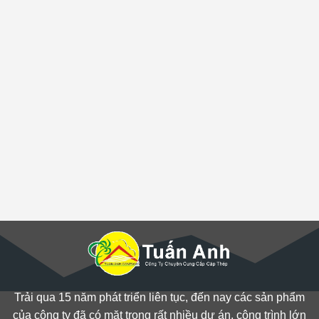
Trải qua 15 năm phát triển liên tục, đến nay các sản phẩm
của công ty đã có mặt trong rất nhiều dự án, công trình lớn