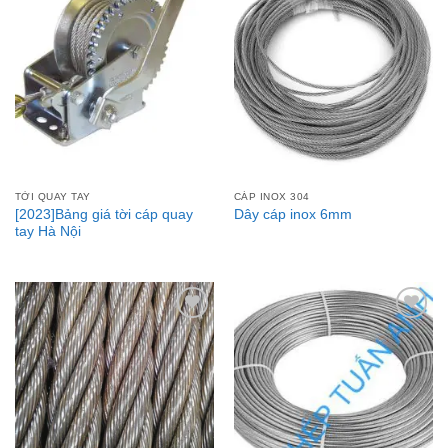
Add to
Add to
Wishlist
Wishlist
TỜI QUAY TAY
CÁP INOX 304
[2023]Bảng giá tời cáp quay
Dây cáp inox 6mm
tay Hà Nội
Add to
Add to
Wishlist
Wishlist