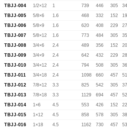
TBJJ-004
1/2×12
1
739
446
305
3
TBJJ-005
5/8×6
1.6
468
332
152
1
TBJJ-006
5/8×9
1.6
620
408
229
2
TBJJ-007
5/8×12
1.6
773
484
305
3
TBJJ-008
3/4×6
2.4
489
356
152
2
TBJJ-009
3/4×9
2.4
642
432
229
2
TBJJ-010
3/4×12
2.4
794
508
305
3
TBJJ-011
3/4×18
2.4
1098
660
457
5
TBJJ-012
7/8×12
3.3
825
542
305
3
TBJJ-013
7/8×18
3.3
1129
694
457
5
TBJJ-014
1×6
4.5
553
426
152
2
TBJJ-015
1×12
4.5
858
578
305
3
TBJJ-016
1×18
4.5
1162
730
457
5