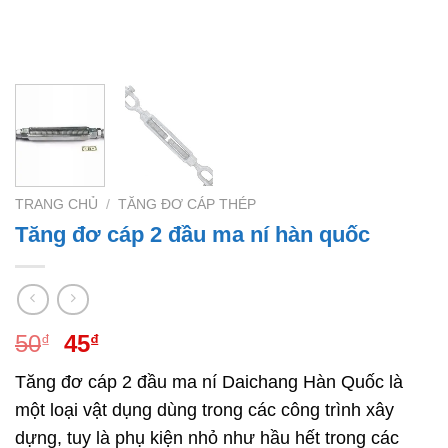
TRANG CHỦ
/
TĂNG ĐƠ CÁP THÉP
Tăng đơ cáp 2 đầu ma ní hàn quốc
Giá
Giá
50
45
₫
₫
gốc
hiện
Tăng đơ cáp 2 đầu ma ní Daichang Hàn Quốc là
là:
tại
một loại vật dụng dùng trong các công trình xây
50₫.
là:
45₫.
dựng, tuy là phụ kiện nhỏ như hầu hết trong các