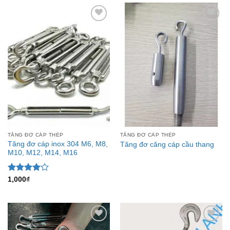
Add to
Add to
Wishlist
Wishlist
TĂNG ĐƠ CÁP THÉP
TĂNG ĐƠ CÁP THÉP
Tăng đơ cáp inox 304 M6, M8,
Tăng đơ căng cáp cầu thang
M10, M12, M14, M16
Được
1,000
₫
xếp hạng
4.00
5
sao