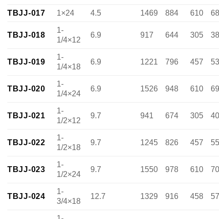
TBJJ-017
1×24
4.5
1469
884
610
6
1-
TBJJ-018
6.9
917
644
305
3
1/4×12
1-
TBJJ-019
6.9
1221
796
457
5
1/4×18
1-
TBJJ-020
6.9
1526
948
610
6
1/4×24
1-
TBJJ-021
9.7
941
674
305
4
1/2×12
1-
TBJJ-022
9.7
1245
826
457
5
1/2×18
1-
TBJJ-023
9.7
1550
978
610
7
1/2×24
1-
TBJJ-024
12.7
1329
916
458
5
3/4×18
1-