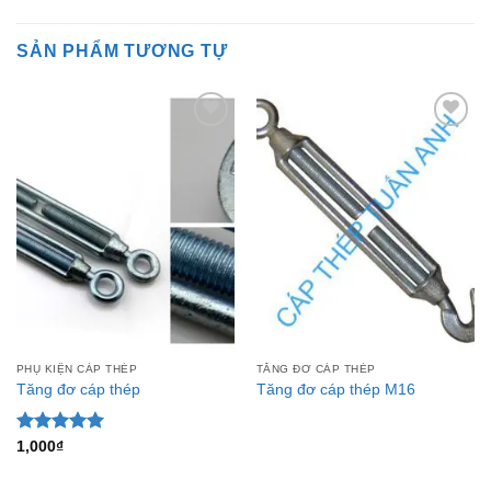
SẢN PHẨM TƯƠNG TỰ
Add to
Add to
Wishlist
Wishlist
PHỤ KIỆN CÁP THÉP
TĂNG ĐƠ CÁP THÉP
Tăng đơ cáp thép
Tăng đơ cáp thép M16
Được xếp
1,000
₫
hạng
5.00
5 sao