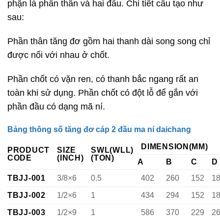
phận là phần thân và hai đầu. Chi tiết cấu tạo như
sau:
Phần thân tăng đơ gồm hai thanh dài song song chỉ
được nối với nhau ở chốt.
Phần chốt có vặn ren, có thanh bắc ngang rất an
toàn khi sử dụng. Phần chốt có đột lỗ để gắn với
phần đầu có dạng mã ní.
Bảng thông số tăng đơ cáp 2 đầu ma ní daichang
DIMENSION
(MM)
PRODUCT
SIZE
SWL(WLL)
CODE
(INCH)
(TON)
A
B
C
D
TBJJ-001
3/8×6
0.5
402
260
152
1
TBJJ-002
1/2×6
1
434
294
152
1
TBJJ-003
1/2×9
1
586
370
229
2