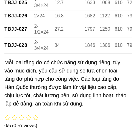
TBJJ-025
12.7
1633
1068
610
7
3/4×24
TBJJ-026
2×24
16.8
1682
1122
610
7
2-
TBJJ-027
27.2
1797
1250
610
7
1/2×24
2-
TBJJ-028
34
1846
1306
610
7
3/4×24
Mỗi loại tăng đơ có chức năng sử dụng riêng, tùy
vào mục đích, yêu cầu sử dụng sẽ lựa chọn loại
tăng đơ phù hợp cho công việc. Các loại tăng đơ
Hàn Quốc thường được làm từ vật liệu cao cấp,
chịu lực tốt, chất lượng bền, sử dụng linh hoạt, tháo
lắp dễ dàng, an toàn khi sử dụng.
0/5
(0 Reviews)