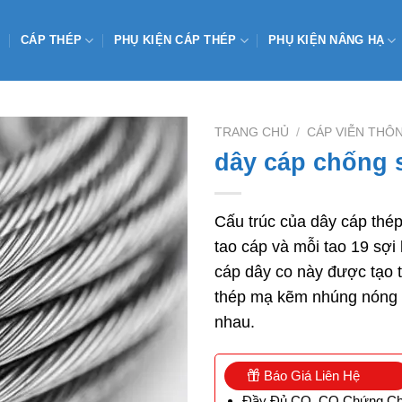
CÁP THÉP
PHỤ KIỆN CÁP THÉP
PHỤ KIỆN NÂNG HẠ
TRANG CHỦ
/
CÁP VIỄN THÔ
dây cáp chống s
Add to
Cấu trúc của dây cáp thép
Wishlist
tao cáp và mỗi tao 19 sợi
cáp dây co này được tạo t
thép mạ kẽm nhúng nóng t
nhau.
Báo Giá Liên Hệ
Đầy Đủ CO, CQ Chứng Ch