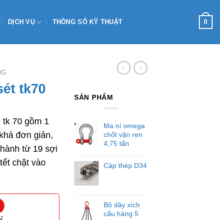
0
DỊCH VỤ
THÔNG SỐ KỸ THUẬT
NG
ét tk70
SẢN PHẨM
 tk 70 gồm 1
Ma ní omega
 khá đơn giản,
chốt vặn ren
4,75 tấn
hành từ 19 sợi
ết chặt vào
Cáp thép D34
Bộ dây xích
cẩu hàng 5
ỉ