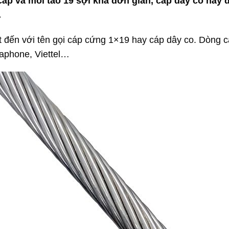
cáp và mỗi tao 19 sợi khá đơn giản, cáp dây co này 
.
 đến với tên gọi cáp cứng 1×19 hay cáp dây co. Dòng c
aphone, Viettel…