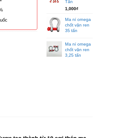
Tấn
1,000
₫
0%
Ma ní omega
Quốc
chốt vặn ren
35 tấn
Ma ní omega
chốt vặn ren
3,25 tấn