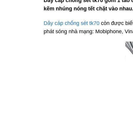
Dây cáp chống sét tk70 gồm 1 tao 
kẽm nhúng nóng tết chặt vào nhau
Dây cáp chống sét tk70
còn được biết
phát sóng nhà mạng: Mobiphone, Vin