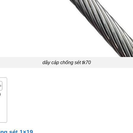
dây cáp chống sét tk70
9
ng sét 1×19