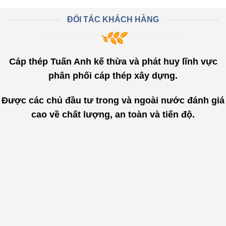
ĐỐI TÁC KHÁCH HÀNG
Cáp thép Tuấn Anh kế thừa và phát huy lĩnh vực
phân phối cáp thép xây dựng.
Được các chủ đầu tư trong và ngoài nước đánh giá
cao về chất lượng, an toàn và tiến độ.
"
Đội ngũ nhân sự của Cáp Thép
Tuấn Anh trẻ trung, nhiệt tình tư
vấn khách hàng chi tiết và tận
tâm. Thêm vào đó chất lượng sản
phẩm cực kỳ đảm bảo, nguồn gốc