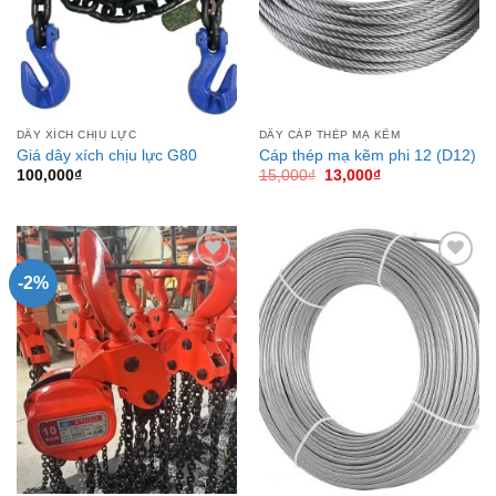
DÂY XÍCH CHỊU LỰC
DÂY CÁP THÉP MẠ KẼM
Giá dây xích chịu lực G80
Cáp thép mạ kẽm phi 12 (D12)
Giá
Giá
100,000
₫
15,000
₫
13,000
₫
gốc
hiện
là:
tại
15,000₫.
là:
13,000₫.
-2%
Add to
Add to
Wishlist
Wishlist