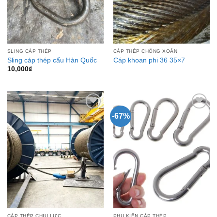
SLING CÁP THÉP
CÁP THÉP CHỐNG XOẮN
Sling cáp thép cẩu Hàn Quốc
Cáp khoan phi 36 35×7
10,000
₫
-67%
Add to
Add to
Wishlist
Wishlist
CÁP THÉP CHỊU LỰC
PHỤ KIỆN CÁP THÉP