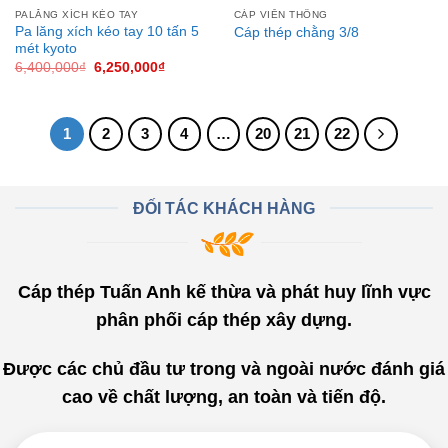
PALĂNG XÍCH KÉO TAY
CÁP VIỄN THÔNG
Pa lăng xích kéo tay 10 tấn 5
Cáp thép chằng 3/8
mét kyoto
Giá
Giá
6,400,000
₫
6,250,000
₫
gốc
hiện
là:
tại
6,400,000₫.
là:
6,250,000₫.
1
2
3
4
…
20
21
22
ĐỐI TÁC KHÁCH HÀNG
Cáp thép Tuấn Anh kế thừa và phát huy lĩnh vực
phân phối cáp thép xây dựng.
Được các chủ đầu tư trong và ngoài nước đánh giá
cao về chất lượng, an toàn và tiến độ.