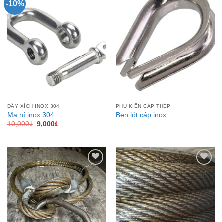
-10%
Add to
Add to
Wishlist
Wishlist
DÂY XÍCH INOX 304
PHỤ KIỆN CÁP THÉP
Ma ní inox 304
Bẹn lót cáp inox
Giá
Giá
10,000
₫
9,000
₫
gốc
hiện
là:
tại
10,000₫.
là:
9,000₫.
Add to
Add to
Wishlist
Wishlist