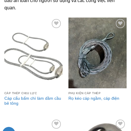
bảo an toàn cho người sử dụng và các công việc liên
quan.
Add to
Add to
Wishlist
Wishlist
CÁP THÉP CHỊU LỰC
PHỤ KIỆN CÁP THÉP
Cáp cẩu bấm chì làm dầm cầu
Rọ kéo cáp ngầm, cáp điện
bê tông