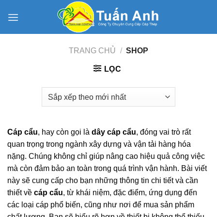
Skip
to
content
TRANG CHỦ
/
SHOP
LỌC
Cáp cẩu
, hay còn gọi là
dây cáp cẩu
, đóng vai trò rất
quan trọng trong ngành xây dựng và vận tải hàng hóa
nặng. Chúng không chỉ giúp nâng cao hiệu quả công việc
mà còn đảm bảo an toàn trong quá trình vận hành. Bài viết
này sẽ cung cấp cho bạn những thông tin chi tiết và cần
thiết về
cáp cẩu
, từ khái niệm, đặc điểm, ứng dụng đến
các loại cáp phổ biến, cũng như nơi để mua sản phẩm
chất lượng. Bạn sẽ hiểu rõ hơn về thiết bị không thể thiếu