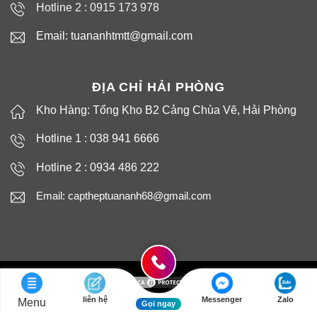
Hotline 2 :
0915 173 978
Email: tuananhtmtt@gmail.com
ĐỊA CHỈ HẢI PHÒNG
Kho Hàng: Tổng Kho B2 Cảng Chùa Vẽ, Hải Phòng
Hotline 1 : 038 941 6666
Hotline 2 : 0934 486 222
Email: captheptuananh68@gmail.com
liên hệ
Messenger
Zalo
Menu
Copyright 2026 ©
CÁP THÉP TUẤN ANH
Gọi ngay