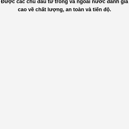
Được các chủ đầu tư trong và ngoài nước đánh giá
cao về chất lượng, an toàn và tiến độ.
"
Đội ngũ nhân sự của Cáp Thép
Tuấn Anh trẻ trung, nhiệt tình tư
vấn khách hàng chi tiết và tận
tâm. Thêm vào đó chất lượng sản
phẩm cực kỳ đảm bảo, nguồn gốc
xuất xứ rõ ràng, đầy đủ chứng
chỉ kiểm tra nhà máy và CO,CQ
nhập khẩu. Chúng tôi rất yên
"
tâm khi lựa chọn
.