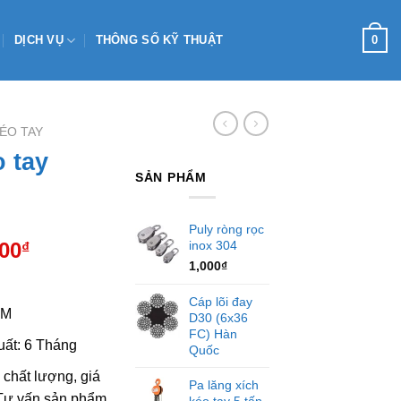
0
DỊCH VỤ
THÔNG SỐ KỸ THUẬT
ÉO TAY
o tay
SẢN PHẨM
Puly ròng rọc
Giá
inox 304
000
₫
1,000
₫
hiện
tại
Cáp lõi đay
00₫.
là:
3M
D30 (6x36
1,600,000₫.
FC) Hàn
ất: 6 Tháng
Quốc
 chất lượng, giá
Pa lăng xích
 Tư vấn sản phẩm
kéo tay 5 tấn