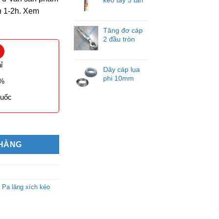
h 1-2h. Xem
Tăng đơ cáp
2 đầu tròn
ỉ
Dây cáp lụa
phi 10mm
0%
Quốc
tấn 3M số lượng
 HÀNG
,
Pa lăng xích kéo