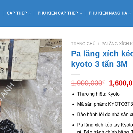
CÁP THÉP
PHỤ KIỆN CÁP THÉP
PHỤ KIỆN NÂNG HẠ
TRANG CHỦ
/
PALĂNG XÍCH K
Pa lăng xích ké
kyoto 3 tấn 3M
Add to
Wishlist
Giá
1,900,000
1,600,
₫
gốc
Thương hiệu: Kyoto
là:
1,900,0
Mã sản phẩm: KYOTO3T
Bảo hành lỗi do nhà sản xu
Pa lăng xích kéo tay Kyoto
rẻ. Bảo hành chính hãng.