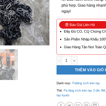
phù hợp. Giao hàng nhan
ngay!
Báo Giá Liên Hệ
Đầy Đủ CO, CQ Chứng Ch
Sản Phẩm Nhập Khẩu 10
Giao Hàng Tận Nơi Toàn 
Pa lăng xích kéo tay kyoto 3 
THÊM VÀO GIỎ
Danh mục:
Palăng xích kéo tay
Thẻ:
Pa lăng xích kéo tay 3 tấn 3M
tay kyoto