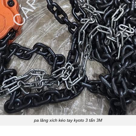
pa lăng xích kéo tay kyoto 3 tấn 3M